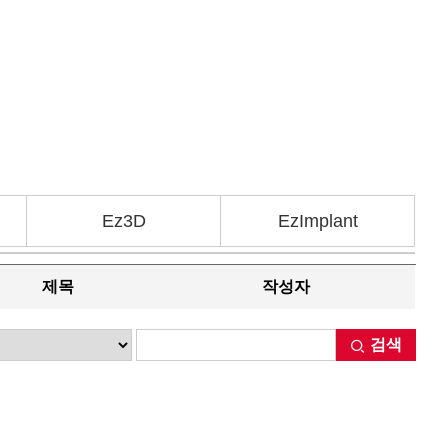
Ez3D
EzImplant
제목
작성자
검색