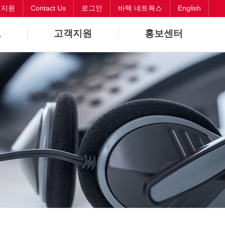
객지원
Contact Us
로그인
바텍 네트웍스
English
보
고객지원
홍보센터
바로해결
뉴스
원격지원
CI
Contact Us
오시는길