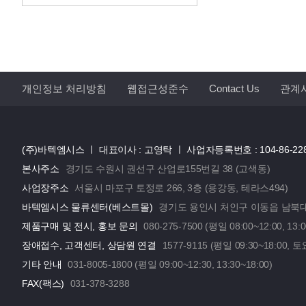
개인정보 처리방침
웹접근성준수
Contact Us
관계
(주)바텍엠시스 ㅣ
대표이사 : 고영탁 ㅣ
사업자등록번호 : 104-86-22
본사주소
경기도 수원시 권선구 산업로155번길 38 (고색동)
사업장주소
서울시 마포구 토정로 266, 3층 (용강동, 테라스494)
바텍엠시스 물류센터(베스트몰)
경기도 용인시 처인구 이동읍 남북대로
제품구매 및 전시, 홍보 문의
080-275-7500 (평일 08:00~12:00, 13:0
장애접수, 고객센터, 상담원 연결
1577-9115 (평일 09:30~18:00, 토
기타 안내
031-8005-1800 (평일 09:00~12:30, 13:30~18:00)
FAX(팩스)
031-378-3288