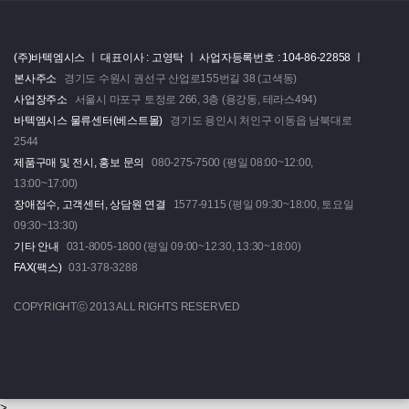
(주)바텍엠시스 ㅣ
대표이사 : 고영탁 ㅣ
사업자등록번호 : 104-86-22858 ㅣ
본사주소
경기도 수원시 권선구 산업로155번길 38 (고색동)
사업장주소
서울시 마포구 토정로 266, 3층 (용강동, 테라스494)
바텍엠시스 물류센터(베스트몰)
경기도 용인시 처인구 이동읍 남북대로
2544
제품구매 및 전시, 홍보 문의
080-275-7500 (평일 08:00~12:00,
13:00~17:00)
장애접수, 고객센터, 상담원 연결
1577-9115 (평일 09:30~18:00, 토요일
09:30~13:30)
기타 안내
031-8005-1800 (평일 09:00~12:30, 13:30~18:00)
FAX(팩스)
031-378-3288
COPYRIGHTⓒ 2013 ALL RIGHTS RESERVED
>