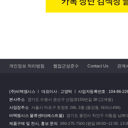
개인정보 처리방침
웹접근성준수
Contact Us
관계
(주)바텍엠시스 ㅣ
대표이사 : 고영탁 ㅣ
사업자등록번호 : 104-86-22
본사주소
경기도 수원시 권선구 산업로155번길 38 (고색동)
사업장주소
서울시 마포구 토정로 266, 3층 (용강동, 테라스494)
바텍엠시스 물류센터(베스트몰)
경기도 용인시 처인구 이동읍 남북대로
제품구매 및 전시, 홍보 문의
080-275-7500 (평일 08:00~12:00, 13:0