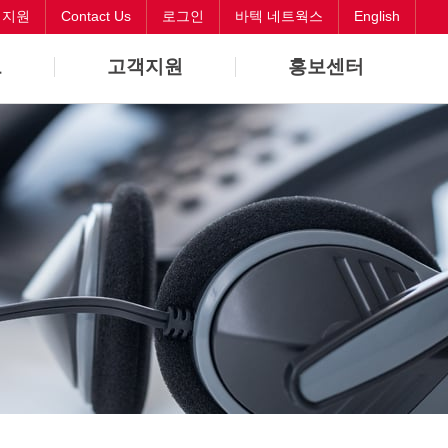
객지원
Contact Us
로그인
바텍 네트웍스
English
보
고객지원
홍보센터
바로해결
뉴스
원격지원
CI
Contact Us
오시는길