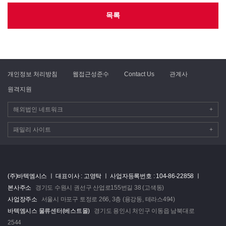
목록
개인정보 처리방침
웹접근성준수
Contact Us
관계사
원격지원
해외법인 네트워크
+
패밀리 사이트
+
(주)바텍엠시스 ㅣ
대표이사 : 고영탁 ㅣ
사업자등록번호 : 104-86-22858 ㅣ
본사주소
경기도 수원시 권선구 산업로155번길 38 (고색동)
사업장주소
서울시 마포구 토정로 266, 3층 (용강동, 테라스494)
바텍엠시스 물류센터(베스트몰)
경기도 용인시 처인구 이동읍 남북대로
2544