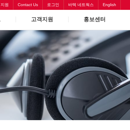
객지원
Contact Us
로그인
바텍 네트웍스
English
보
고객지원
홍보센터
바로해결
뉴스
원격지원
CI
Contact Us
오시는길