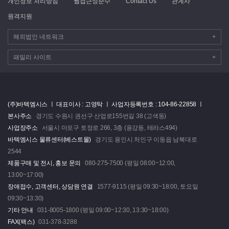
개인정보 처리방침
웹접근성준수
Contact Us
관계사
원격지원
해외법인 네트워크
+
패밀리 사이트
+
(주)바텍엠시스 ㅣ
대표이사 : 고영탁 ㅣ
사업자등록번호 : 104-86-22858 ㅣ
본사주소
경기도 수원시 권선구 산업로155번길 38 (고색동)
사업장주소
서울시 마포구 토정로 266, 3층 (용강동, 테라스494)
바텍엠시스 물류센터(베스트몰)
경기도 용인시 처인구 이동읍 남북대로
2544
제품구매 및 전시, 홍보 문의
080-275-7500 (평일 08:00~12:00,
13:00~17:00)
장애접수, 고객센터, 상담원 연결
1577-9115 (평일 09:30~18:00, 토요일
09:30~13:30)
기타 안내
031-8005-1800 (평일 09:00~12:30, 13:30~18:00)
FAX(팩스)
031-378-3288