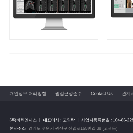
개인정보 처리방침
웹접근성준수
Contact Us
관계
(주)바텍엠시스 ㅣ
대표이사 : 고영탁 ㅣ
사업자등록번호 : 104-86-22
본사주소
경기도 수원시 권선구 산업로155번길 38 (고색동)