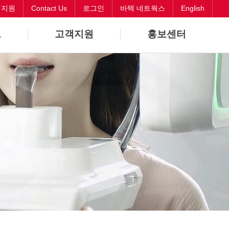
객지원
Contact Us
로그인
바텍 네트웍스
English
보
고객지원
홍보센터
바로해결
뉴스
원격지원
CI
Contact Us
오시는길