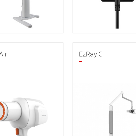
Air
EzRay C