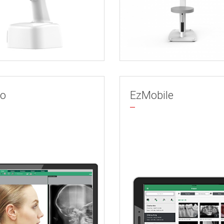
ho
EzMobile