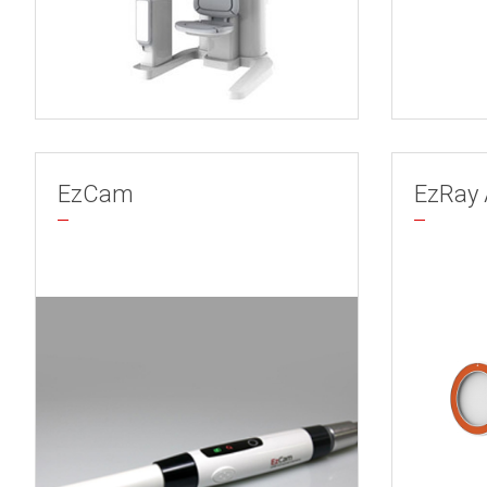
EzCam
EzRay 