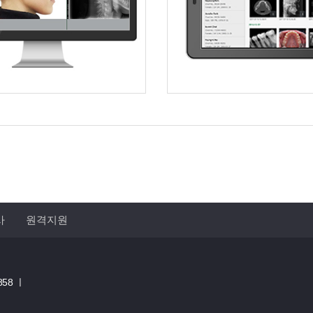
사
원격지원
858 ㅣ