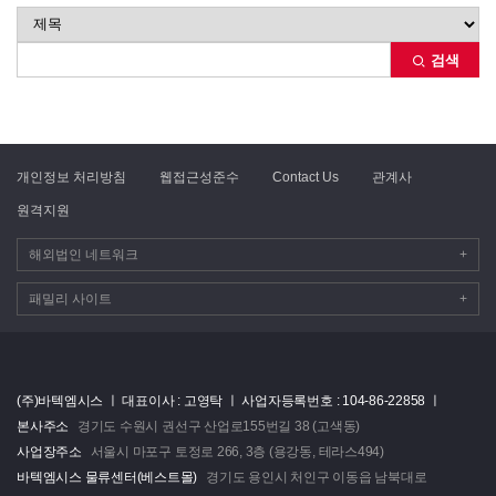
검색
개인정보 처리방침
웹접근성준수
Contact Us
관계사
원격지원
해외법인 네트워크
+
패밀리 사이트
+
(주)바텍엠시스 ㅣ
대표이사 : 고영탁 ㅣ
사업자등록번호 : 104-86-22858 ㅣ
본사주소
경기도 수원시 권선구 산업로155번길 38 (고색동)
사업장주소
서울시 마포구 토정로 266, 3층 (용강동, 테라스494)
바텍엠시스 물류센터(베스트몰)
경기도 용인시 처인구 이동읍 남북대로