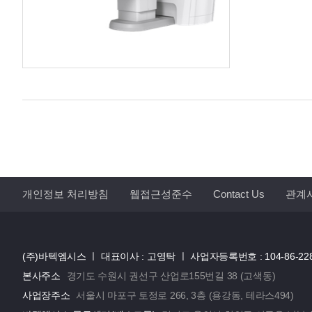
개인정보 처리방침
웹접근성준수
Contact Us
관계
(주)바텍엠시스 ㅣ
대표이사 : 고영탁 ㅣ
사업자등록번호 : 104-86-22
본사주소
경기도 수원시 권선구 산업로155번길 38 (고색동)
사업장주소
서울시 마포구 토정로 266, 3층 (용강동, 테라스494)