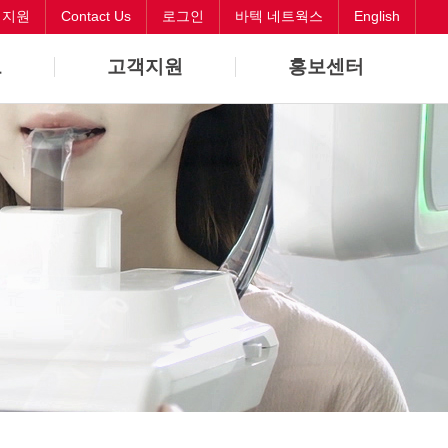
객지원
Contact Us
로그인
바텍 네트웍스
English
보
고객지원
홍보센터
바로해결
뉴스
원격지원
CI
Contact Us
오시는길