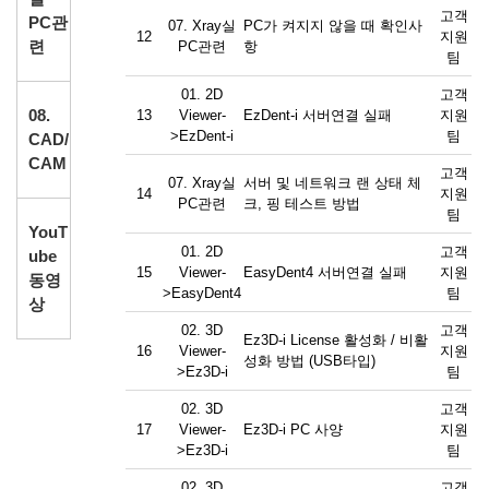
고객
PC관
07. Xray실
PC가 켜지지 않을 때 확인사
12
지원
련
PC관련
항
팀
01. 2D
고객
08.
13
Viewer-
EzDent-i 서버연결 실패
지원
>EzDent-i
팀
CAD/
CAM
고객
07. Xray실
서버 및 네트워크 랜 상태 체
14
지원
PC관련
크, 핑 테스트 방법
팀
YouT
01. 2D
고객
ube
15
Viewer-
EasyDent4 서버연결 실패
지원
동영
>EasyDent4
팀
상
02. 3D
고객
Ez3D-i License 활성화 / 비활
16
Viewer-
지원
성화 방법 (USB타입)
>Ez3D-i
팀
02. 3D
고객
17
Viewer-
Ez3D-i PC 사양
지원
>Ez3D-i
팀
02. 3D
고객