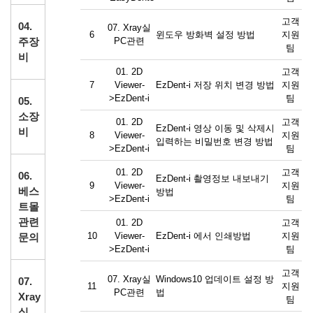
고객
04.
07. Xray실
6
윈도우 방화벽 설정 방법
지원
주장
PC관련
팀
비
01. 2D
고객
7
Viewer-
EzDent-i 저장 위치 변경 방법
지원
>EzDent-i
팀
05.
소장
01. 2D
고객
EzDent-i 영상 이동 및 삭제시
비
8
Viewer-
지원
입력하는 비밀번호 변경 방법
>EzDent-i
팀
01. 2D
고객
06.
EzDent-i 촬영정보 내보내기
9
Viewer-
지원
베스
방법
>EzDent-i
팀
트몰
관련
01. 2D
고객
10
Viewer-
EzDent-i 에서 인쇄방법
지원
문의
>EzDent-i
팀
고객
07. Xray실
Windows10 업데이트 설정 방
07.
11
지원
PC관련
법
Xray
팀
실