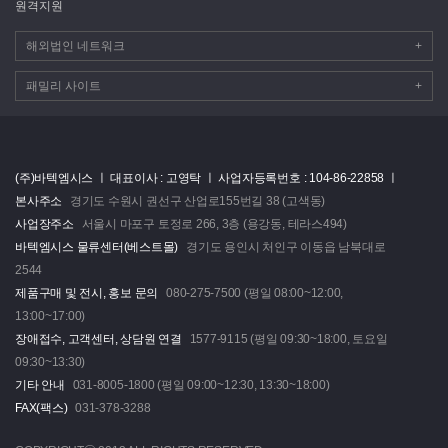
원격지원
해외법인 네트워크
+
패밀리 사이트
+
(주)바텍엠시스 ㅣ
대표이사 : 고영탁 ㅣ
사업자등록번호 : 104-86-22858 ㅣ
본사주소
경기도 수원시 권선구 산업로155번길 38 (고색동)
사업장주소
서울시 마포구 토정로 266, 3층 (용강동, 테라스494)
바텍엠시스 물류센터(베스트몰)
경기도 용인시 처인구 이동읍 남북대로
2544
제품구매 및 전시, 홍보 문의
080-275-7500 (평일 08:00~12:00,
13:00~17:00)
장애접수, 고객센터, 상담원 연결
1577-9115 (평일 09:30~18:00, 토요일
09:30~13:30)
기타 안내
031-8005-1800 (평일 09:00~12:30, 13:30~18:00)
FAX(팩스)
031-378-3288