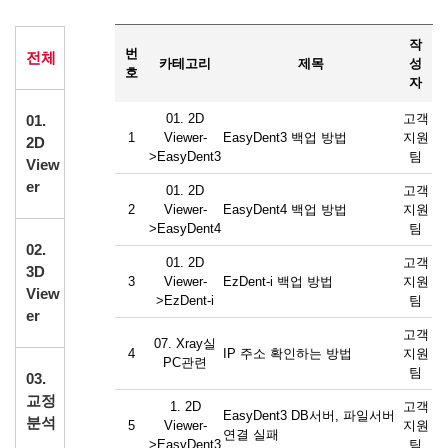
작
번
전체
카테고리
제목
성
호
자
01. 2D
고객
01.
1
Viewer-
EasyDent3 백업 방법
지원
2D
>EasyDent3
팀
View
er
01. 2D
고객
2
Viewer-
EasyDent4 백업 방법
지원
>EasyDent4
팀
02.
01. 2D
고객
3D
3
Viewer-
EzDent-i 백업 방법
지원
View
>EzDent-i
팀
er
고객
07. Xray실
4
IP 주소 확인하는 방법
지원
PC관련
팀
03.
교정
1. 2D
고객
EasyDent3 DB서버, 파일서버
분석
5
Viewer-
지원
연결 실패
>EasyDent3
팀