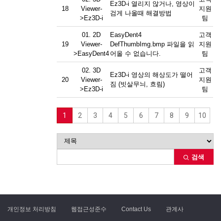
Ez3D-i 열리지 않거나, 영상이
18
Viewer-
지원
검게 나올때 해결방법
>Ez3D-i
팀
01. 2D
EasyDent4
고객
19
Viewer-
DefThumbImg.bmp 파일을 읽
지원
>EasyDent4
어올 수 없습니다.
팀
02. 3D
고객
Ez3D-i 영상의 해상도가 떨어
20
Viewer-
지원
짐 (빗살무늬, 흐림)
>Ez3D-i
팀
1
2
3
4
5
6
7
8
9
10
검색
개인정보 처리방침
웹접근성준수
Contact Us
관계사